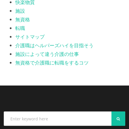
快楽物質
施設
無資格
転職
サイトマップ
介護職はヘルパーズハイを目指そう
施設によって違う介護の仕事
無資格で介護職に転職をするコツ
SEA